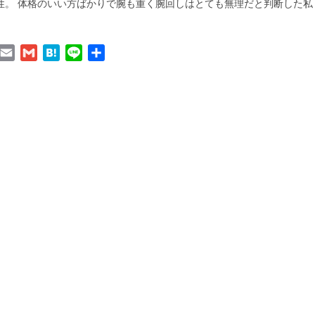
性。 体格のいい方ばかりで腕も重く腕回しはとても無理だと判断した私 こ
book
witter
Email
Gmail
Hatena
Line
共
有