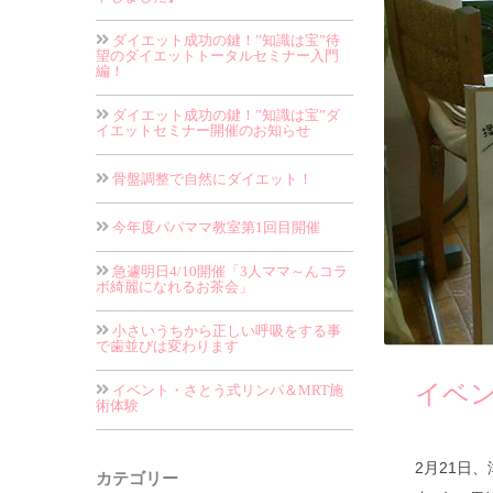
ダイエット成功の鍵！”知識は宝”待
望のダイエットトータルセミナー入門
編！
ダイエット成功の鍵！”知識は宝”ダ
イエットセミナー開催のお知らせ
骨盤調整で自然にダイエット！
今年度パパママ教室第1回目開催
急遽明日4/10開催「3人ママ～んコラ
ボ綺麗になれるお茶会」
小さいうちから正しい呼吸をする事
で歯並びは変わります
イベン
イベント・さとう式リンパ＆MRT施
術体験
2月21日
カテゴリー