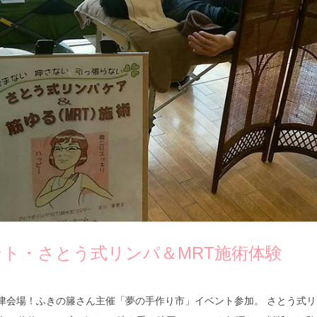
ト・さとう式リンパ＆MRT施術体験
、津会場！ふきの籐さん主催「夢の手作り市」イベント参加。 さとう式リ