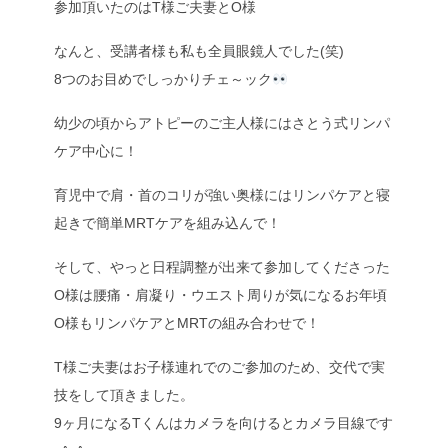
参加頂いたのはT様ご夫妻とO様
なんと、受講者様も私も全員眼鏡人でした(笑)
8つのお目めでしっかりチェ～ック
幼少の頃からアトピーのご主人様にはさとう式リンパ
ケア中心に！
育児中で肩・首のコリが強い奥様にはリンパケアと寝
起きで簡単MRTケアを組み込んで！
そして、やっと日程調整が出来て参加してくださった
O様は腰痛・肩凝り・ウエスト周りが気になるお年頃
O様もリンパケアとMRTの組み合わせで！
T様ご夫妻はお子様連れでのご参加のため、交代で実
技をして頂きました。
9ヶ月になるTくんはカメラを向けるとカメラ目線です