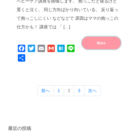
ベビーケア講座を開催します。 抱っこだと寝るけど
置くと泣く。 同じ方向ばかり向いている。 反り返っ
て抱っこしにくい などなどで 原因はママの抱っこの
仕方かも！ 講座では 「 […]
More
Facebook
Twitter
Email
Gmail
Hatena
Line
共
有
前へ
1
2
3
次へ
最近の投稿