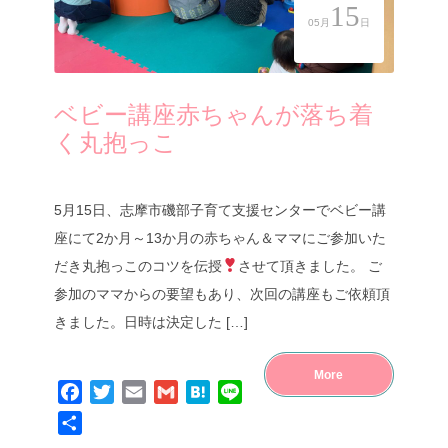
15
05月
日
ベビー講座赤ちゃんが落ち着
く丸抱っこ
5月15日、志摩市磯部子育て支援センターでベビー講
座にて2か月～13か月の赤ちゃん＆ママにご参加いた
だき丸抱っこのコツを伝授
させて頂きました。 ご
参加のママからの要望もあり、次回の講座もご依頼頂
きました。日時は決定した […]
More
Facebook
Twitter
Email
Gmail
Hatena
Line
共
有