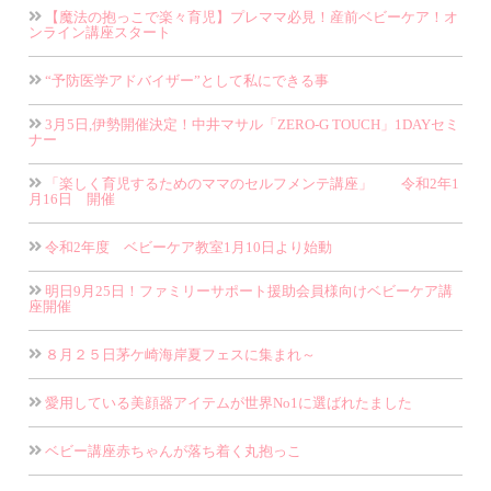
【魔法の抱っこで楽々育児】プレママ必見！産前ベビーケア！オ
ンライン講座スタート
“予防医学アドバイザー”として私にできる事
3月5日,伊勢開催決定！中井マサル「ZERO-G TOUCH」1DAYセミ
ナー
「楽しく育児するためのママのセルフメンテ講座」 令和2年1
月16日 開催
令和2年度 ベビーケア教室1月10日より始動
明日9月25日！ファミリーサポート援助会員様向けベビーケア講
座開催
８月２５日茅ケ崎海岸夏フェスに集まれ～
愛用している美顔器アイテムが世界No1に選ばれたました
ベビー講座赤ちゃんが落ち着く丸抱っこ