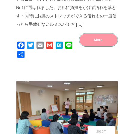
No1に選ばれました。お肌に負担をかけず汚れを落と
す・同時にお肌のストレッチができる優れもの一度使
ったら手放せないルミスパ！お […]
More
Facebook
Twitter
Email
Gmail
Hatena
Line
共
有
2019年