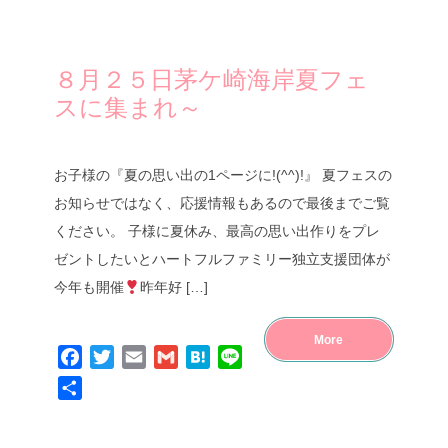
８月２５日茅ケ崎海岸夏フェ
スに集まれ～
お子様の『夏の思い出の1ページに!(^^)!』 夏フェスの
お知らせではなく、応援情報もあるので最後までご覧
ください。 子様に夏休み、最高の思い出作りをプレ
ゼントしたいとハートフルファミリー独立支援団体が
今年も開催
昨年好 […]
More
Facebook
Twitter
Email
Gmail
Hatena
Line
共
有