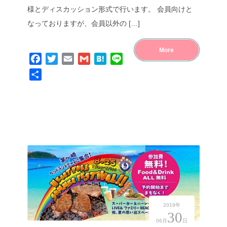
様とディスカッション形式で行います。 会員向けと
なっておりますが、会員以外の […]
More
Facebook
Twitter
Email
Gmail
Hatena
Line
共
有
2019年
30
06月
日